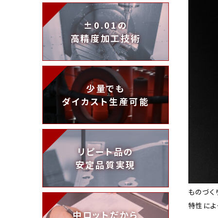
±0.01の
高精度加工技術
少量でも
ダイカスト生産可能
リピート品の
安定品質実現
ものづく
特性によ
中ロットだから