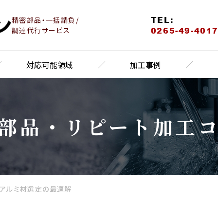
TEL:
精密部品・一括請負/
0265-49-401
調達代行サービス
対応可能領域
加工事例
部品・リピート加工
アルミ材選定の最適解