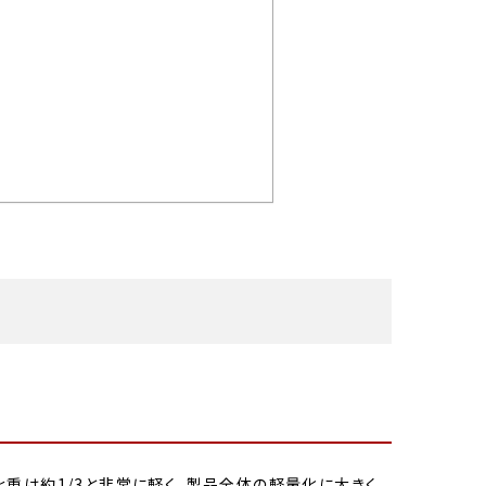
重は約1/3と非常に軽く、製品全体の軽量化に大きく