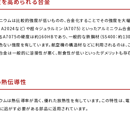
度を高められる合金
ニウムは比較的強度が低いものの、合金化することでその強度を大幅
17、A2024など）や超々ジュラルミン（A7075）といったアルミニウ
A7075の硬度は約160HBであり、一般的な鉄鋼材（SS400：約130
色ない強度を有しています。航空機の構造材などに利用されるのは、
合金は一般的に溶接性が悪く、耐食性が低いといったデメリットも存
い熱伝導性
ウムは熱伝導率が高く、優れた放熱性を有しています。この特性は、
に逃がす必要がある部品に活用されています。