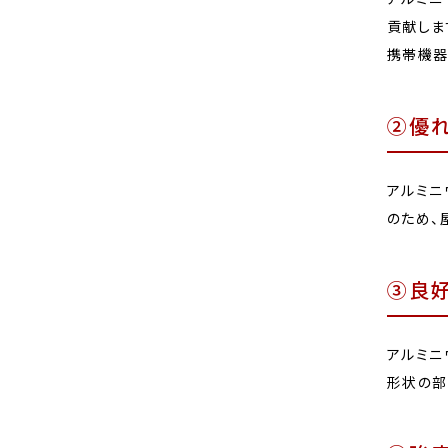
貢献しま
携帯機器
②優
アルミニ
のため、
③良
アルミニ
形状の部