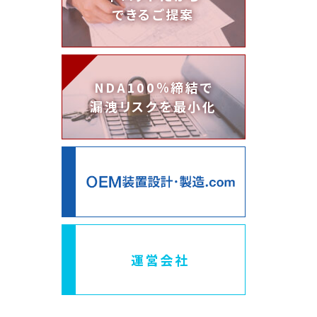
できるご提案
NDA100％締結で
漏洩リスクを最小化
運営会社