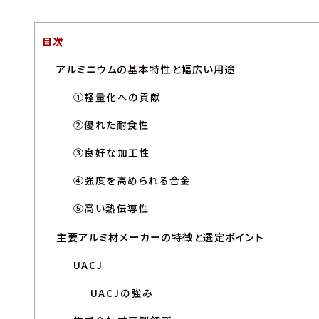
目次
アルミニウムの基本特性と幅広い用途
①軽量化への貢献
②優れた耐食性
③良好な加工性
④強度を高められる合金
⑤高い熱伝導性
主要アルミ材メーカーの特徴と選定ポイント
UACJ
UACJの強み