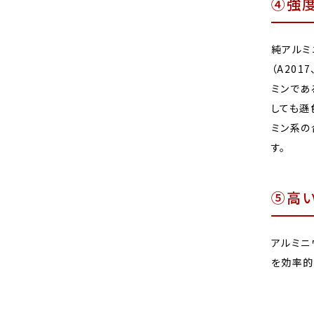
④強
純アルミ
（A20
ミンである
しても遜
ミン系の
す。
⑤高
アルミニ
を効率的