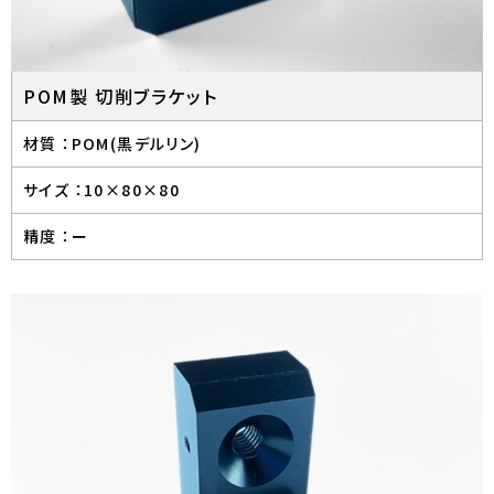
POM製 切削ブラケット
材質 ：
POM(黒デルリン)
サイズ ：
10×80×80
精度 ：
ー