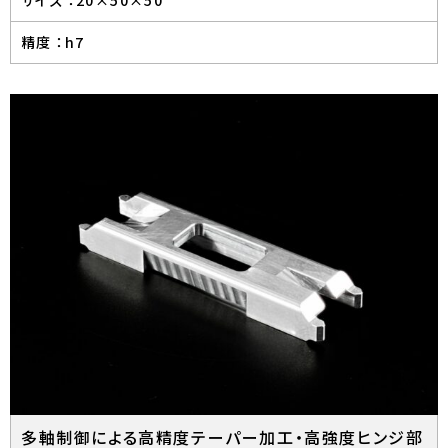
サイズ ：
20×50×50
精度 ：
h7
多軸制御による高精度テーパー加工・高強度ヒンジ部