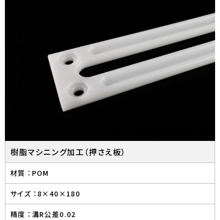
樹脂マシニング加工（押さえ板）
材質 ：
POM
サイズ ：
8×40×180
精度 ：
溝R公差0.02