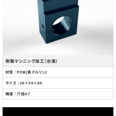
樹脂マシニング加工（台座）
材質 ：
POM(黒デルリン)
サイズ ：
30×50×80
精度 ：
穴径H7