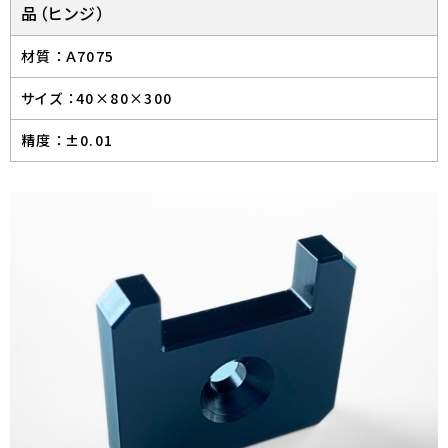
品（ヒンジ）
材質 ：
Ａ7075
サイズ ：
40×80×300
精度 ：
±0.01