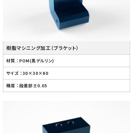
樹脂マシニング加工（ブラケット）
材質 ：
POM(黒デルリン)
サイズ ：
30×30×60
精度 ：
段差部±0.05