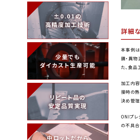
±0.01の
高精度加工技術
詳細
本事例は
少量でも
錆・異物
ダイカスト生産可能
た、食品
加工内容
接時の熱
リピート品の
決め管理
安定品質実現
ONIプ
の不具合
中ロットだから