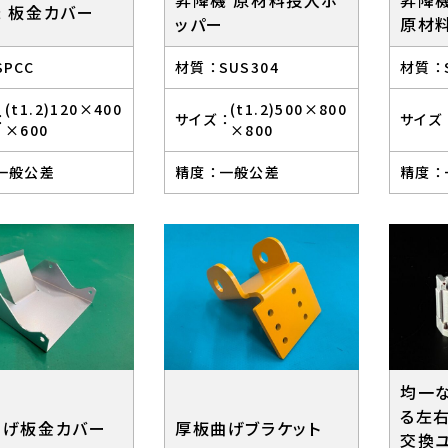
 板金カバー
ッパー
原材
SPCC
材質 ：
SUS304
材質 ：
(t1.2)120×400
(t1.2)500×800
：
サイズ ：
サイズ 
×600
×800
一般公差
精度 ：
一般公差
精度 ：
均一
る左
曲げ板金カバー
厚板曲げブラケット
交換