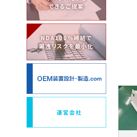
できるご提案
NDA100％締結で
漏洩リスクを最小化
運営会社