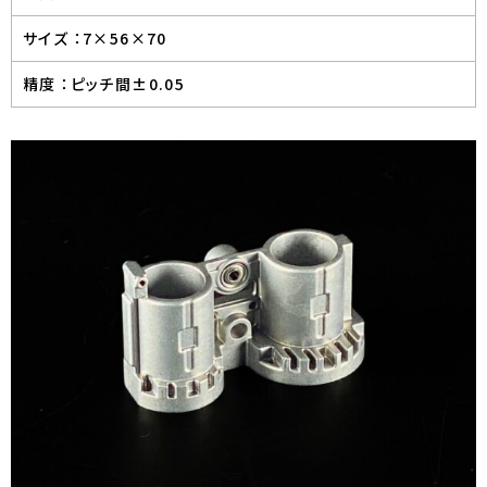
サイズ ：
7×56×70
精度 ：
ピッチ間±0.05