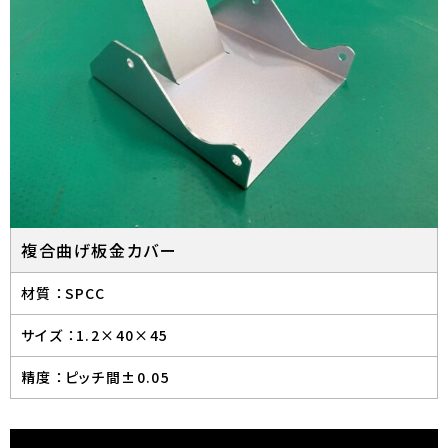
複合曲げ板金カバー
材質 ：
SPCC
サイズ ：
1.2×40×45
精度 ：
ピッチ間±0.05