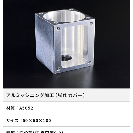
アルミマシニング加工（試作カバー）
材質 ：
A5052
サイズ ：
60×60×100
精度 ：
穴公差H7 真円度0.01