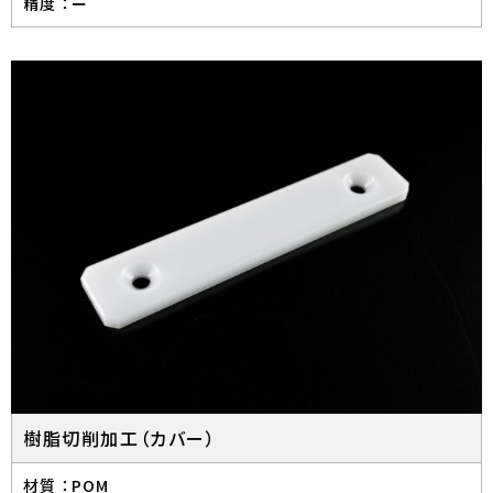
精度 ：
ー
樹脂切削加工（カバー）
材質 ：
POM