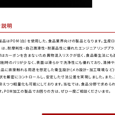
な説明
製品はPOM（白）を使用した、食品業界向けの製品となります。生産ロ
白）は、耐摩耗性・自己潤滑性・耐薬品性に優れたエンジニアリングプ
Mはカーボンを含まないため異物混入リスクが低く、食品衛生法にも
切削時のバリが少なく、表面は滑らかで洗浄性にも優れており、清掃や
食品に直接触れる用途を想定した衛生設計(メカ設計・加工環境など)
状を厳密にコントロールし、安定した寸法公差を実現しました。また
抑えつつ軽量化も可能にしております。当社では、食品分野で求められ
す。POM加工の製品でお困りの方は、ぜひ一度ご相談くださいませ。