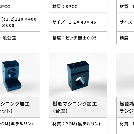
SPCC
材質 ：
SPCC
材質 ：
(t1.2)120×400
：
サイズ ：
1.2×40×45
サイズ 
×600
一般公差
精度 ：
ピッチ間±0.05
精度 ：
マシニング加工
樹脂マシニング加工
樹脂
ケット）
（台座）
ランジ
POM(黒デルリン)
材質 ：
POM(黒デルリン)
材質 ：