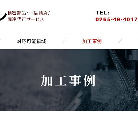
TEL:
精密部品・一括請負/
0265-49-401
調達代行サービス
対応可能領域
加工事例
加工事例