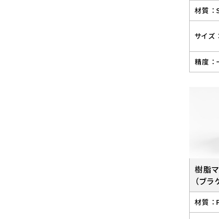
材質 ：
サイズ 
精度 ：
樹脂
（ブラ
材質 ：