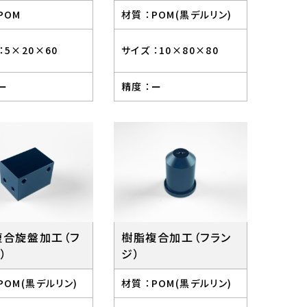
POM
材質 ：
POM(黒デルリン)
：
5×20×60
サイズ ：
10×80×80
ー
精度 ：
ー
複合旋盤加工（フ
樹脂複合加工（フラン
）
ジ）
POM(黒デルリン)
材質 ：
POM(黒デルリン)