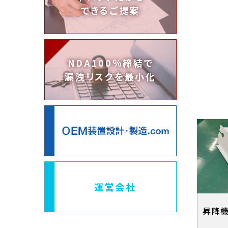
できるご提案
NDA100％締結で
漏洩リスクを最小化
運営会社
昇降機