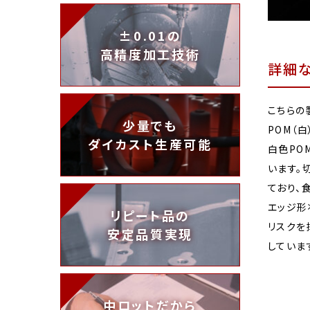
±0.01の
高精度加工技術
詳細
こちらの
少量でも
POM（
ダイカスト生産可能
白色PO
います。
ており、
エッジ形
リピート品の
リスクを
安定品質実現
していま
中ロットだから