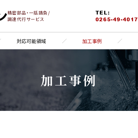
TEL:
精密部品・一括請負/
0265-49-401
調達代行サービス
対応可能領域
加工事例
加工事例