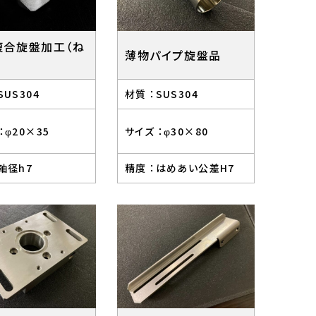
複合旋盤加工（ね
薄物パイプ旋盤品
SUS304
材質 ：
SUS304
：
φ20×35
サイズ ：
φ30×80
軸径h7
精度 ：
はめあい公差H7