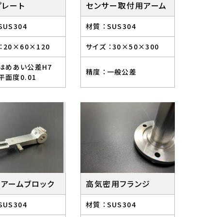
プレート
センサー取付用アーム
SUS304
材質 ：
SUS304
：
20×60×120
サイズ ：
30×50×300
はめあい公差H7
精度 ：
一般公差
平面度0.01
りアームブロック
高気密用フランジ
SUS304
材質 ：
SUS304