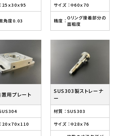
：
25ｘ30ｘ95
サイズ ：
Φ60ｘ70
Oリング接着部分の
直角度0.03
精度 ：
面粗度
SUS303製ストレーナ
装置用プレート
ー
SUS304
材質 ：
SUS303
：
20ｘ70ｘ110
サイズ ：
Φ28ｘ76