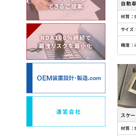
自動
できるご提案
材質 ：
サイズ 
NDA100％締結で
漏洩リスクを最小化
精度 ：
運営会社
スケー
材質 ：