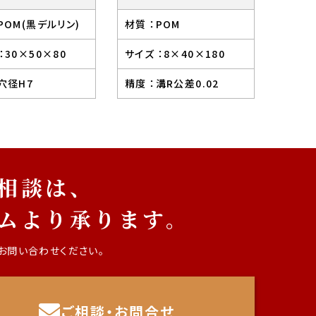
POM(黒デルリン)
材質 ：
POM
：
30×50×80
サイズ ：
8×40×180
穴径H7
精度 ：
溝R公差0.02
相談は、
ム
より承ります。
お問い合わせください。
ご相談・お問合せ