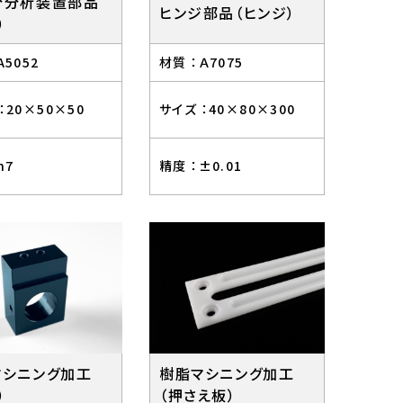
分分析装置部品
ヒンジ部品（ヒンジ）
）
A5052
材質 ：
Ａ7075
：
20×50×50
サイズ ：
40×80×300
h7
精度 ：
±0.01
マシニング加工
樹脂マシニング加工
）
（押さえ板）