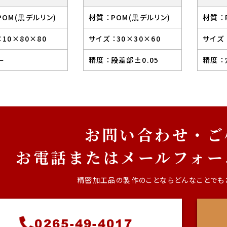
POM(黒デルリン)
材質 ：
POM(黒デルリン)
材質 ：
：
10×80×80
サイズ ：
30×30×60
サイズ 
ー
精度 ：
段差部±0.05
精度 ：
お問い合わせ・ご
お電話またはメールフォー
精密加工品の製作のことなら
どんなことでも
0265-49-4017