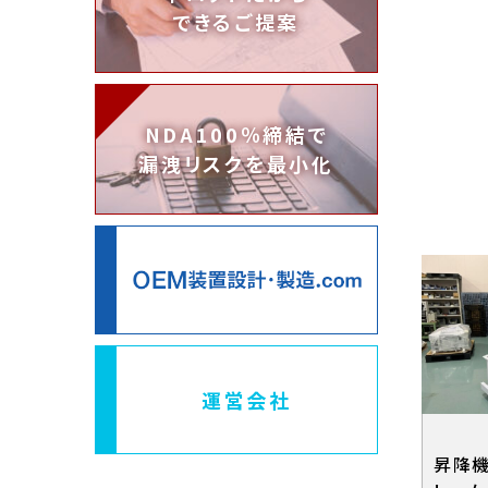
できるご提案
NDA100％締結で
漏洩リスクを最小化
運営会社
昇降機