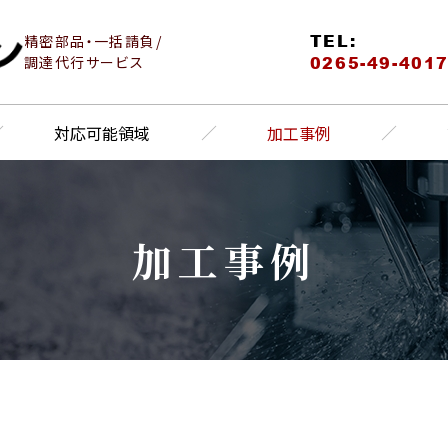
TEL:
精密部品・一括請負/
0265-49-401
調達代行サービス
対応可能領域
加工事例
加工事例