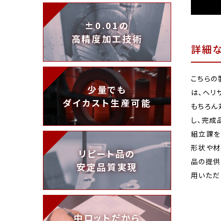
±0.01の
高精度加工技術
詳細
こちらの
少量でも
は、ヘリ
ダイカスト生産可能
もちろん
し、完成
組立課を
形状や材
リピート品の
品の提供
安定品質実現
用いただ
中ロットだから