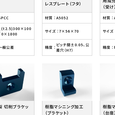
用成
レスプレート（フタ）
（受け
SPCC
材質 ：
A5052
材質 ：
(t2.5)300×100
：
サイズ ：
7×56×70
サイズ 
0×1800
ピッチ間±0.05、公
一般公差
精度 ：
精度 ：
差穴（H7）
製 切削ブラケッ
樹脂マシニング加工
樹脂
（ブラケット）
（台座