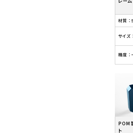
レーム
材質 ：
サイズ 
精度 ：
POM
ト