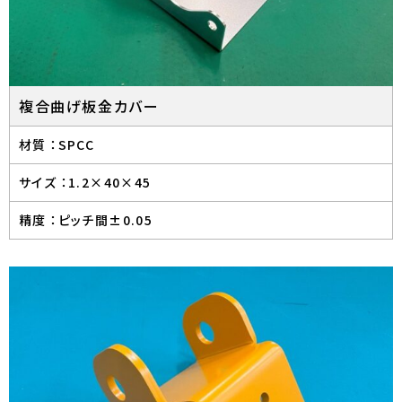
複合曲げ板金カバー
材質 ：
SPCC
サイズ ：
1.2×40×45
精度 ：
ピッチ間±0.05