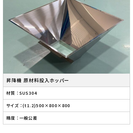
昇降機 原材料投入ホッパー
材質 ：
SUS304
サイズ ：
(t1.2)500×800×800
精度 ：
一般公差