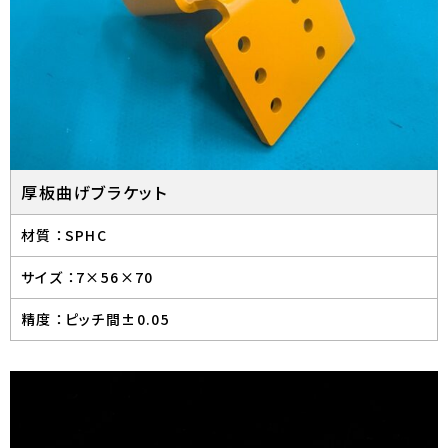
厚板曲げブラケット
材質 ：
SPHC
サイズ ：
7×56×70
精度 ：
ピッチ間±0.05