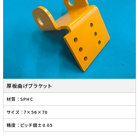
厚板曲げブラケット
材質 ：
SPHC
サイズ ：
7×56×70
精度 ：
ピッチ間±0.05