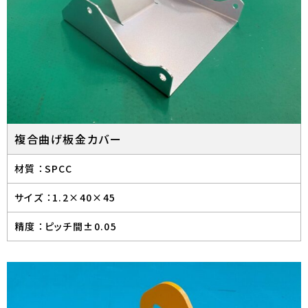
複合曲げ板金カバー
材質 ：
SPCC
サイズ ：
1.2×40×45
精度 ：
ピッチ間±0.05